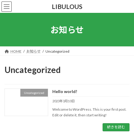
コ
ナ
LIBULOUS
ン
ビ
テ
ゲ
ン
ー
ツ
シ
お知らせ
へ
ョ
ス
ン
キ
に
ッ
移
HOME
お知らせ
Uncategorized
プ
動
Uncategorized
Hello world!
Uncategorized
2023年3月10日
Welcome to WordPress. This is your first post.
Edit or delete it, then start writing!
続きを読む