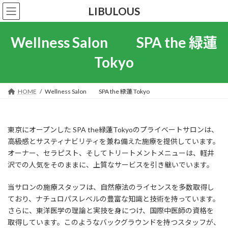
コ
ナ
LIBULOUS
ン
ビ
テ
ゲ
ン
ー
Wellness Salon SPA the 緑蓮
ツ
シ
へ
ョ
Tokyo
ス
ン
キ
に
ッ
移
HOME
Wellness Salon SPA the 緑蓮 Tokyo
プ
動
東京にオープンした SPA the緑蓮Tokyoのプライベートサロンは、
高級感とサスティナビリティを兼ね備えた施療を提供しています。
オーナー、セラピスト、そしてトリートメントメニューは、軽井
沢での人気をそのままに、上質なサービスを引き継いでいます。
当サロンの施療スタッフは、自然療法のライセンスを多数取得し
ており、ナチュロパスレベルの豊富な知識と技術を持っています。
さらに、東洋医学の理論と実技を身につけ、国際中医師の資格を
取得しています。このようなバックグラウンドを持つスタッフが、